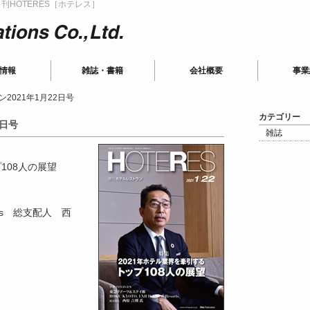
HOTERES［ホテレス］
ions
情報
雑誌・書籍
会社概要
事業
2021年1月22日号
カテゴリー
2日号
雑誌
108人の展望
sorts 総支配人 西