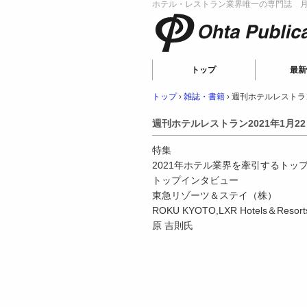
ホテル・レストラン業界唯一の専門誌 月刊
Ohta Publicat
トップ
最新
トップ
›
雑誌・書籍
›
週刊ホテルレストラン
週刊ホテルレストラン2021年1月2
特集
2021年ホテル業界を牽引するトップ
トップインタビュー
東急リゾーツ＆ステイ（株）
ROKU KYOTO,LXR Hotels＆Re
原 吉則氏