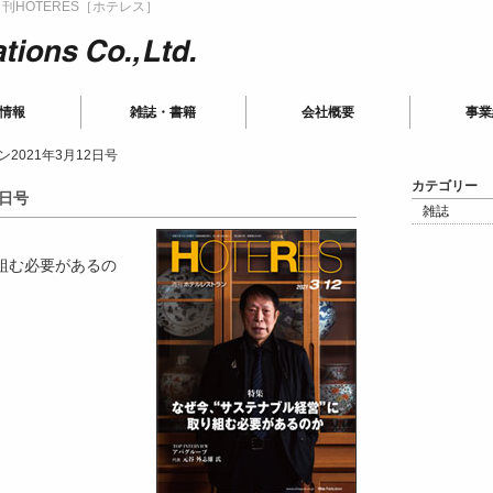
HOTERES［ホテレス］
ions
情報
雑誌・書籍
会社概要
事業
2021年3月12日号
カテゴリー
2日号
雑誌
組む必要があるの