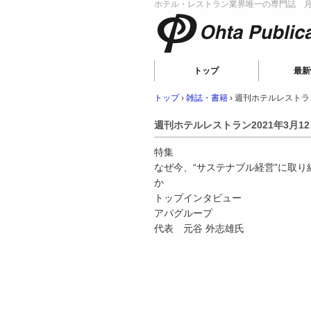
ホテル・レストラン業界唯一の専門誌 月刊
Ohta Publicat
トップ
最新
トップ
›
雑誌・書籍
›
週刊ホテルレストラン
週刊ホテルレストラン2021年3月1
特集
なぜ今、“サステナブル経営”に取り
か
トップインタビュー
アパグループ
代表 元谷 外志雄氏