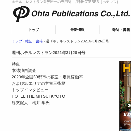
ホテル・レストラン業界唯一の専門誌 月刊HOTERES［ホテレス］
Ohta Publications
トップ
最新情報
雑誌・書籍
トップ
›
雑誌・書籍
›
週刊ホテルレストラン2021年3月26日号
週刊ホテルレストラン2021年3月26日号
特集
本誌独自調査
2020年全国59都市の客室・定員稼働率
および15エリアの客室三指標
トップインタビュー
HOTEL THE MITSUI KYOTO
総支配人 楠井 学氏