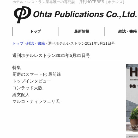
ホテル・レストラン業界唯一の専門誌 月刊HOTERES［ホテレス］
Ohta Publications
トップ
最新情報
雑誌・書籍
トップ
›
雑誌・書籍
›
週刊ホテルレストラン2021年5月21日号
週刊ホテルレストラン2021年5月21日号
特集
厨房のスマート化 最前線
トップインタビュー
コンラッド大阪
総支配人
マルコ・ティラフェリ氏