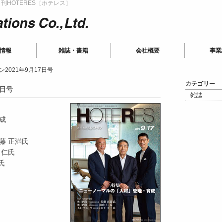
HOTERES［ホテレス］
ions
情報
雑誌・書籍
会社概要
事業
2021年9月17日号
カテゴリー
7日号
雑誌
成
藤 正満氏
 仁氏
氏