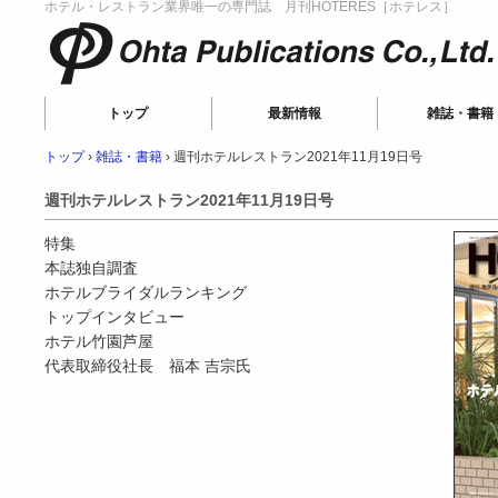
ホテル・レストラン業界唯一の専門誌 月刊HOTERES［ホテレス］
Ohta Publications
トップ
最新情報
雑誌・書籍
トップ
›
雑誌・書籍
›
週刊ホテルレストラン2021年11月19日号
週刊ホテルレストラン2021年11月19日号
特集
本誌独自調査
ホテルブライダルランキング
トップインタビュー
ホテル竹園芦屋
代表取締役社長 福本 吉宗氏