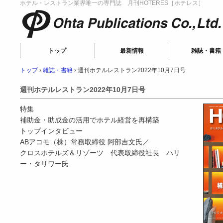
ホテル・レストラン業界唯一の専門誌 月刊HOTERES［ホテレス］
Ohta Publications
トップ
最新情報
雑誌・書籍
トップ
›
雑誌・書籍
›
週刊ホテルレストラン2022年10月7日号
週刊ホテルレストラン2022年10月7日号
特集
補助金・助成金の活用でホテル経営を再構築
トップインタビュー
ABアコモ（株）常務取締役 阿部吉文氏／
クロスホテルズ＆リゾーツ 代表取締役社長 ハリ
ー・タリワー氏