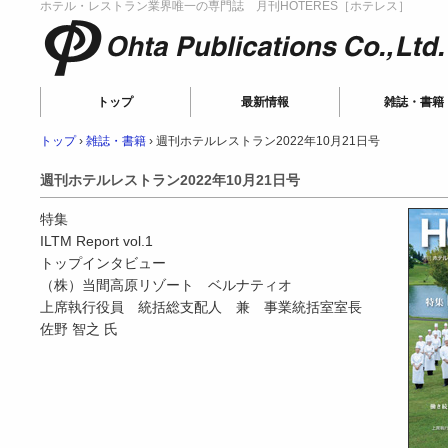
ホテル・レストラン業界唯一の専門誌 月刊HOTERES［ホテレス］
Ohta Publications
トップ
最新情報
雑誌・書籍
トップ
›
雑誌・書籍
›
週刊ホテルレストラン2022年10月21日号
週刊ホテルレストラン2022年10月21日号
特集
ILTM Report vol.1
トップインタビュー
（株）当間高原リゾート ベルナティオ
上席執行役員 統括総支配人 兼 事業統括室室長
佐野 智之 氏