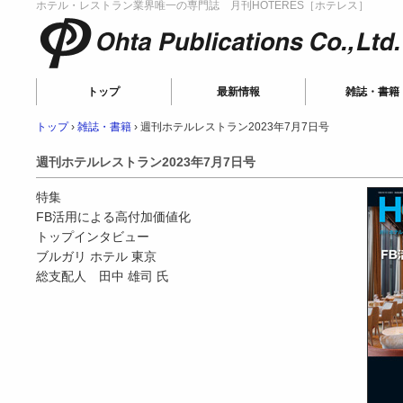
ホテル・レストラン業界唯一の専門誌 月刊HOTERES［ホテレス］
Ohta Publications
トップ
最新情報
雑誌・書籍
トップ
›
雑誌・書籍
›
週刊ホテルレストラン2023年7月7日号
週刊ホテルレストラン2023年7月7日号
特集
FB活用による高付加価値化
トップインタビュー
ブルガリ ホテル 東京
総支配人 田中 雄司 氏