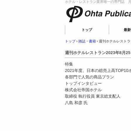
ホテル・レストラン業界唯一の専門誌 月刊
Ohta Publicat
トップ
最新
トップ
›
雑誌・書籍
›
週刊ホテルレストラン
週刊ホテルレストラン2023年8月2
特集
2021年度、日本の総売上高TOP1
各部門で人気の商品プラン
トップインタビュー
株式会社帝国ホテル
取締役 執行役員 東京総支配人
八島 和彦 氏