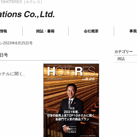
HOTERES［ホテレス］
ions
情報
雑誌・書籍
会社概要
事業
2023年8月25日号
カテゴリー
5日号
雑誌
0ホテルに聞く、