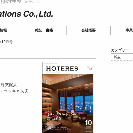
HOTERES［ホテレス］
ions
情報
雑誌・書籍
会社概要
事業
年10月号
カテゴリー
雑誌
括総支配人
・マッキネス氏