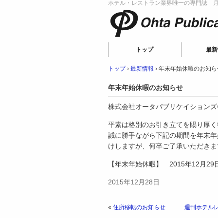
ホテル・レストラン業界唯一の専門誌 月刊
Ohta Publicat
トップ
最新
トップ
›
最新情報
›
年末年始休暇のお知ら
年末年始休暇のお知らせ
株式会社オータパブリケイションズ
平素は格別のお引き立てを賜り厚く
誠に勝手ながら下記の期間を年末年
けしますが、何卒ご了承いただきま
【年末年始休暇】 2015年12月29
2015年12月28日
«
住所移転のお知らせ
週刊ホテルレ