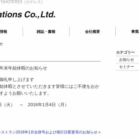
HOTERES［ホテレス］
ions
情報
雑誌・書籍
会社概要
事業
せ
カテゴリー
お知らせ
セミナー
年末年始休暇のお知らせ
御礼申し上げます
始休暇とさせていただきます 皆様にはご不便をおか
すようお願いいたします。
日（火） ～ 2016年1月4日（月）
ストラン2016年1月合併号および発行日変更等のお知らせ
»