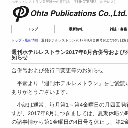
ホテル・レストラン業界唯一の専門誌 月刊HOTERES［ホテレス］
Ohta Publications
トップ
最新情報
雑誌・書籍
トップ
›
最新情報
›
週刊ホテルレストラン2017年8月合併号および発行日
週刊ホテルレストラン2017年8月合併号および
知らせ
合併号および発行日変更等のお知らせ
平素より『週刊ホテルレストラン』をご愛読
ありがとうございます。
小誌は通常、毎月第1～第4金曜日の月四回発
すが、2017年8月につきましては、夏期休暇の
の諸事情から第1金曜日の4日号を休止し、第2金