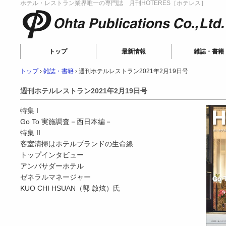
ホテル・レストラン業界唯一の専門誌 月刊HOTERES［ホテレス］
Ohta Publications
トップ
最新情報
雑誌・書籍
トップ
›
雑誌・書籍
›
週刊ホテルレストラン2021年2月19日号
週刊ホテルレストラン2021年2月19日号
特集 I
Go To 実施調査－西日本編－
特集 II
客室清掃はホテルブランドの生命線
トップインタビュー
アンバサダーホテル
ゼネラルマネージャー
KUO CHI HSUAN（郭 啟炫）氏