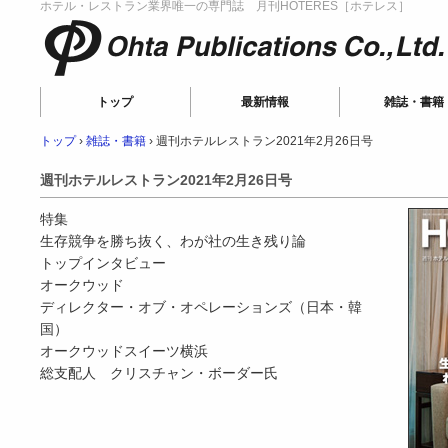
ホテル・レストラン業界唯一の専門誌 月刊HOTERES［ホテレス］
Ohta Publications
トップ
最新情報
雑誌・書籍
トップ
›
雑誌・書籍
›
週刊ホテルレストラン2021年2月26日号
週刊ホテルレストラン2021年2月26日号
特集
生存競争を勝ち抜く、わが社の生き残り論
トップインタビュー
オークウッド
ディレクター・オブ・オペレーションズ（日本・韓
国）
オークウッドスイーツ横浜
総支配人 クリスチャン・ボーダー氏