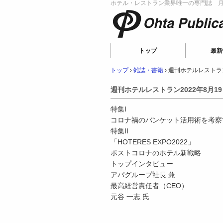
ホテル・レストラン業界唯一の専門誌 月刊
Ohta Publicat
トップ
最新
トップ
›
雑誌・書籍
›
週刊ホテルレストラン
週刊ホテルレストラン2022年8月1
特集I
コロナ禍のバンケット活用術を考察
特集II
「HOTERES EXPO2022」
ポストコロナのホテル新戦略
トップインタビュー
アパグループ社長 兼
最高経営責任者（CEO）
元谷 一志 氏