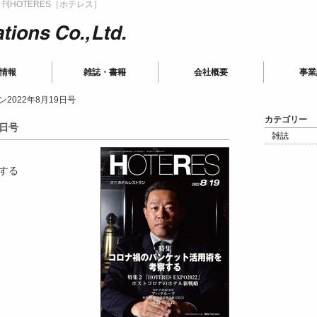
HOTERES［ホテレス］
ions
情報
雑誌・書籍
会社概要
事業
2022年8月19日号
カテゴリー
9日号
雑誌
する