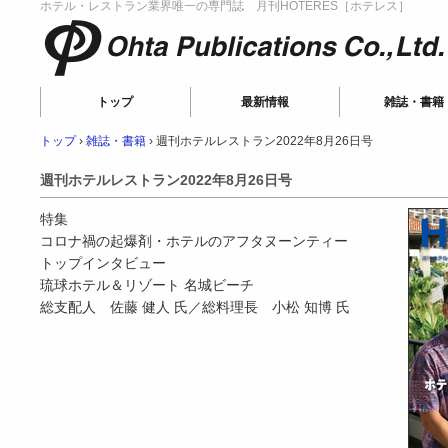
ホテル・レストラン業界唯一の専門誌 月刊HOTERES［ホテレス］
Ohta Publications
トップ
最新情報
雑誌・書籍
トップ
›
雑誌・書籍
›
週刊ホテルレストラン2022年8月26日号
週刊ホテルレストラン2022年8月26日号
特集
コロナ禍の起爆剤・ホテルのアフタヌーンティー
トップインタビュー
琉球ホテル＆リゾート 名城ビーチ
総支配人 佐藤 健人 氏／総料理長 小松 知博 氏