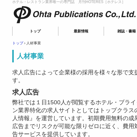
ホテル・レストラン業界唯一の専門誌 月刊HOTERES［ホテレス］
Ohta Publications
トップ
最新情報
雑誌・書籍
トップ
›
人材事業
人材事業
求人広告によって企業様の採用を様々な形で支
す。
求人広告
弊社では１日1500人が閲覧するホテル・ブラ
ン業界特化の求人サイトとしてはトップクラスの
人情報』を運営しています。初期費用無料の成
広告までリスクが可能な限りゼロに近く、費用
告サービスを提供しています。